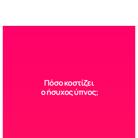
Πόσο κοστίζει
 ο ήσυχος ύπνος;
6€ 
το μήνα