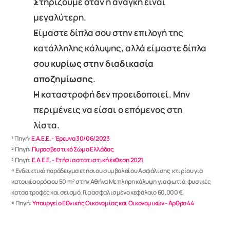
Στηρίζουμε όταν η ανάγκη είναι 
μεγαλύτερη.
Είμαστε δίπλα σου στην επιλογή της 
κατάλληλης κάλυψης, αλλά είμαστε δίπλα 
σου 
κυρίως στην διαδικασία 
αποζημίωσης
.
Η καταστροφή δεν προειδοποιεί. Μην 
περιμένεις να είσαι ο επόμενος στη 
λίστα.
¹ Πηγή: 
Ε.Α.Ε.Ε. - Έρευνα 30/06/2023
² Πηγή: 
Πυροσβεστικό Σώμα Ελλάδας
³ Πηγή: 
Ε.Α.Ε.Ε. - Ετήσια στατιστική έκθεση 2021
⁴
 Ενδεικτικό παράδειγμα ετήσιου συμβολαίου Ασφάλισης  κτιρίου για 
κατοικία ορόφου 50 m² στην Αθήνα Με πλήρη κάλυψη για φωτιά, φυσικές 
καταστροφές και σεισμό. Για ασφαλισμένο κεφάλαιο 60.000 €.
⁵ Πηγή: 
Υπουργείο Εθνικής Οικονομίας και Οικονομικών - Άρθρο 44