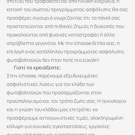
σπιτιού που τροφοδοτείται από ηλιακή ενέργεια, η 
κατοχή του σωστού προγράμματος ασφάλισης θα σας 
προσφέρει σιγουριά γνωρίζοντας ότι τα πάνελ σας 
προστατεύονται από πιθανές ζημιές ή διακοπές που 
προκαλούνται από φυσικές καταστροφές ή άλλα 
απρόβλεπτα γεγονότα. Με την ichoose δίπλα σας, η 
επιλογή ενός κατάλληλου προγράμματος ασφάλισης 
φωτοβολταϊκών δεν ήταν ποτέ πιο εύκολη! 
Γιατί το χρειάζεστε; 
Στην ichoose, παρέχουμε εξειδικευμένες 
ασφαλιστικές λύσεις για τον κλάδο των 
φωτοβολταϊκών που προσαρμόζονται στον 
προϋπολογισμό και τον τρόπο ζωής σας. Η τεχνολογία 
και η γνώση του κλάδου μας επιτρέπει να 
προσφέρουμε ανταγωνιστικές τιμές, ολοκληρωμένη 
κάλυψη για οικιακές εγκαταστάσεις, εργασίες 
συναρμολόγησης και εγκατάστασης και 