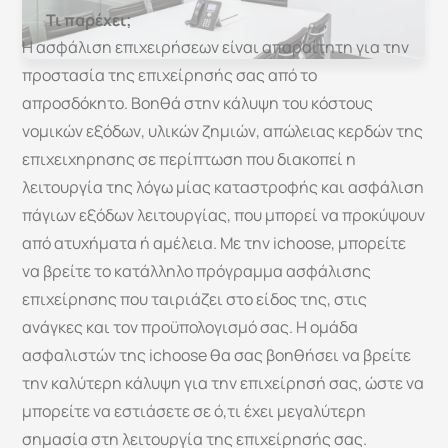
Ασφάλιση
Επιχείρησης
Τι παρέχει;
Η ασφάλιση επιχειρήσεων είναι απαραίτητη για την 
προστασία της επιχείρησής σας από το 
απροσδόκητο. Βοηθά στην κάλυψη του κόστους 
νομικών εξόδων, υλικών ζημιών, απώλειας κερδών της 
επιχειχηρησης σε περίπτωση που διακοπεί η 
λειτουργία της λόγω μίας καταστροφής και ασφάλιση 
πάγιων εξόδων λειτουργίας, που μπορεί να προκύψουν 
από ατυχήματα ή αμέλεια. Με την ichoose, μπορείτε 
να βρείτε το κατάλληλο πρόγραμμα ασφάλισης 
επιχείρησης που ταιριάζει στο είδος της, στις 
ανάγκες και τον προϋπολογισμό σας. Η ομάδα 
ασφαλιστών της ichoose θα σας βοηθήσει να βρείτε 
την καλύτερη κάλυψη για την επιχείρησή σας, ώστε να 
μπορείτε να εστιάσετε σε ό,τι έχει μεγαλύτερη 
σημασία στη λειτουργία της επιχείρησής σας. 