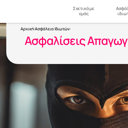
Σχετικά με 
Ασφάλ
εμάς
ιδιω
Αρχική
Ασφάλεια Ιδιωτών
Ασφαλίσεις Απαγωγ