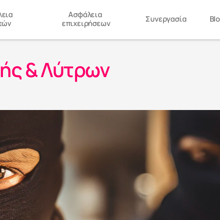
εια 
Ασφάλεια 
Συνεργασία
Bl
τών
επιχειρήσεων
ής & Λύτρων