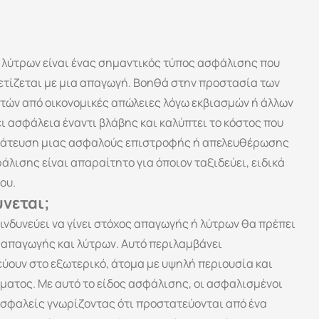
ωγής
&
Λύτρων
λύτρων είναι ένας σημαντικός τύπος ασφάλισης που 
ετίζεται με μια απαγωγή. Βοηθά στην προστασία των 
τών από οικονομικές απώλειες λόγω εκβιασμών ή άλλων 
 ασφάλεια έναντι βλάβης και καλύπτει το κόστος που 
γμάτευση μιας ασφαλούς επιστροφής ή απελευθέρωσης 
άλισης είναι απαραίτητο για όποιον ταξιδεύει, ειδικά 
ου.
νεται;
νδυνεύει να γίνει στόχος απαγωγής ή λύτρων θα πρέπει 
 απαγωγής και λύτρων. Αυτό περιλαμβάνει 
ύουν στο εξωτερικό, άτομα με υψηλή περιουσία και 
ατος. Με αυτό το είδος ασφάλισης, οι ασφαλισμένοι 
σφαλείς γνωρίζοντας ότι προστατεύονται από ένα 