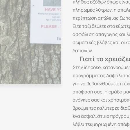
πλήθος εξόδων όπως είναι 
πληρωμές λύτρων, η απώλε
περίπτωση απώλειας ζωής
Είτε ταξιδεύετε στο εξωτερ
ασφάλιση απαγωγής και λύ
σωματικές βλάβες και οικο
δαπανών.
Γιατί το χρειάζε
Στην ichoose, κατανοούμε 
προγράμματος Ασφάλισης Α
για να βεβαιωθούμε ότι έχ
απόφασή σας. Η ομάδα μας 
ανάγκες σας και χρησιμοπο
βρούμε τις καλύτερες διαθ
ένα ασφαλιστικό πρόγραμμ
λάβει τεκμηριωμένη απόφα