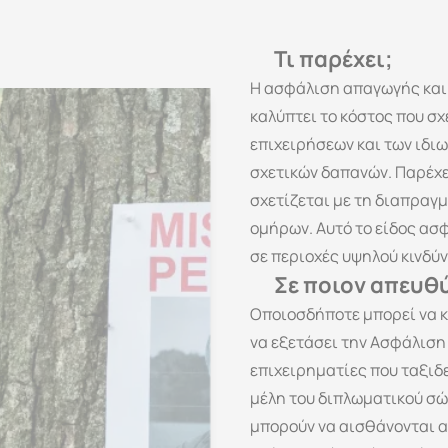
Aσφάλιση
Απαγ
Τι παρέχει;
Η ασφάλιση απαγωγής και 
καλύπτει το κόστος που σχ
επιχειρήσεων και των ιδιω
σχετικών δαπανών. Παρέχει
σχετίζεται με τη διαπρα
ομήρων. Αυτό το είδος ασφ
σε περιοχές υψηλού κινδύν
Σε ποιον απευθύ
Οποιοσδήποτε μπορεί να κι
να εξετάσει την Ασφάλιση
επιχειρηματίες που ταξιδε
μέλη του διπλωματικού σώμ
μπορούν να αισθάνονται α