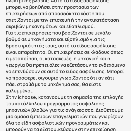
ηλεκτρικής βλάβης. Αυτό το είδος ασφάλισης 
μπορεί να βοηθήσει στην προστασία των 
επιχειρήσεων από απροσδόκητα κόστη που 
σχετίζονται με την επισκευή ή την αντικατάσταση 
ακριβών μηχανημάτων και εξοπλισμού.
Για τις επιχειρήσεις που βασίζονται σε μεγάλο 
βαθμό σε μηχανήματα και εξοπλισμό για τις 
δραστηριότητές τους, αυτό το είδος ασφάλισης 
είναι απαραίτητο. Οι επιχειρήσεις σε κλάδους όπως 
η μεταποίηση, οι κατασκευές, η μηχανική και η 
γεωργία θα πρέπει όλες να εξετάσουν το ενδεχόμενο 
να επενδύσουν σε αυτό το είδος ασφάλισης. Μπορεί 
να προσφέρει σιγουριά γνωρίζοντας ότι αν κάτι 
πάει στραβά με το μηχάνημά σας, θα είστε 
καλυμμένοι.
Στην ichoose, κατανοούμε τη σημασία της επιλογής 
του κατάλληλου προγράμματος ασφάλισης 
μηχανικών βλαβών για τις ανάγκες σας. Διαθέτουμε 
μια ομάδα έμπειρων επαγγελματιών που γνωρίζουν 
όλα τα είδη ασφαλιστικών προγραμμάτων και 
μπορούν να τα εξατομικεύσουν στην επιχείρηση 