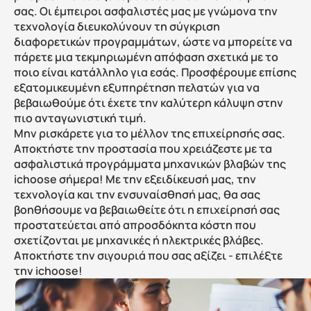
σας. Οι έμπειροι ασφαλιστές μας με γνώμονα την 
τεχνολογία διευκολύνουν τη σύγκριση 
διαφορετικών προγραμμάτων, ώστε να μπορείτε να 
πάρετε μια τεκμηριωμένη απόφαση σχετικά με το 
ποιο είναι κατάλληλο για εσάς. Προσφέρουμε επίσης 
εξατομικευμένη εξυπηρέτηση πελατών για να 
βεβαιωθούμε ότι έχετε την καλύτερη κάλυψη στην 
πιο ανταγωνιστική τιμή.
Μην ρισκάρετε για το μέλλον της επιχείρησής σας. 
Αποκτήστε την προστασία που χρειάζεστε με τα 
ασφαλιστικά προγράμματα μηχανικών βλαβών της 
ichoose σήμερα! Με την εξειδίκευσή μας, την 
τεχνολογία και την ενσυναίσθησή μας, θα σας 
βοηθήσουμε να βεβαιωθείτε ότι η επιχείρησή σας 
προστατεύεται από απροσδόκητα κόστη που 
σχετίζονται με μηχανικές ή ηλεκτρικές βλάβες. 
Αποκτήστε την σιγουριά που σας αξίζει - επιλέξτε 
την ichoose!