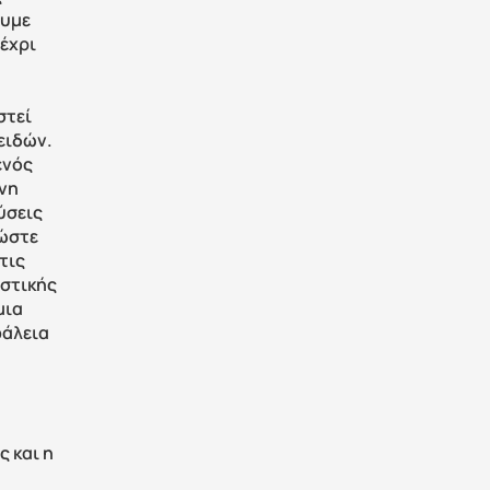
υμε 
χρι 
τεί 
ιδών. 
νός 
η 
σεις 
ώστε 
ις 
στικής 
ια 
άλεια 
 και η 