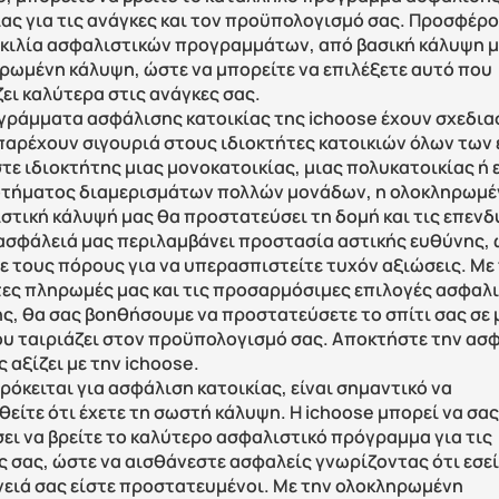
ίας για τις ανάγκες και τον προϋπολογισμό σας. Προσφέρο
ικιλία ασφαλιστικών προγραμμάτων, από βασική κάλυψη μέ
ρωμένη κάλυψη, ώστε να μπορείτε να επιλέξετε αυτό που 
ζει καλύτερα στις ανάγκες σας.
γράμματα ασφάλισης κατοικίας της ichoose έχουν σχεδιασ
 παρέχουν σιγουριά στους ιδιοκτήτες κατοικιών όλων των ε
στε ιδιοκτήτης μιας μονοκατοικίας, μιας πολυκατοικίας ή ε
τήματος διαμερισμάτων πολλών μονάδων, η ολοκληρωμέν
στική κάλυψή μας θα προστατεύσει τη δομή και τις επενδύ
 ασφάλειά μας περιλαμβάνει προστασία αστικής ευθύνης, 
ε τους πόρους για να υπερασπιστείτε τυχόν αξιώσεις. Με τ
τες πληρωμές μας και τις προσαρμόσιμες επιλογές ασφαλι
ς, θα σας βοηθήσουμε να προστατεύσετε το σπίτι σας σε μ
ου ταιριάζει στον προϋπολογισμό σας. Αποκτήστε την ασφ
 αξίζει με την ichoose.
όκειται για ασφάλιση κατοικίας, είναι σημαντικό να 
είτε ότι έχετε τη σωστή κάλυψη. Η ichoose μπορεί να σας 
ει να βρείτε το καλύτερο ασφαλιστικό πρόγραμμα για τις 
ς σας, ώστε να αισθάνεστε ασφαλείς γνωρίζοντας ότι εσείς
νειά σας είστε προστατευμένοι. Με την ολοκληρωμένη 