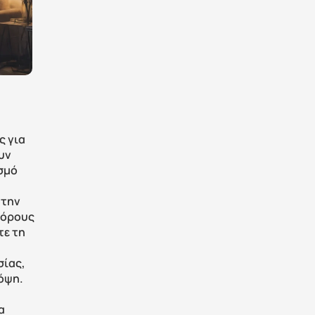
 για 
ν 
μό 
την 
πόρους 
ε τη 
ίας, 
ψη. 
 