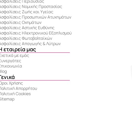
Ασφαλίσεις Περιουσίας
Ασφαλίσεις Νομικής Προστασίας
Ασφαλίσεις Ζωής και Υγείας
Ασφαλίσεις Προσωπικών Ατυχημάτων
Ασφαλίσεις Οχημάτων
Ασφαλίσεις Αστικής Ευθύνης
Ασφαλίσεις Ηλεκτρονικού Εξοπλισμού
Ασφαλίσεις Φωτοβολταϊκών
Ασφαλίσεις Απαγωγής & Λύτρων
Η εταιρεία μας
Σχετικά με εμάς
Συνεργάτες
Επικοινωνία
Blog
Γενικά
Όροι Χρήσης
Πολιτική Απορρήτου
Πολιτική Cookies
Sitemap