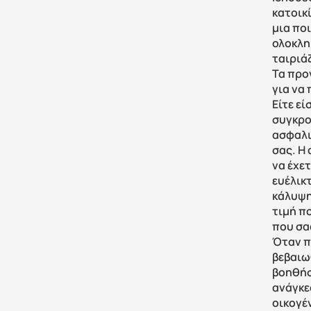
κατοικ
μια πο
ολοκλη
ταιριά
Τα προ
για να
Είτε εί
συγκρο
ασφαλι
σας. Η
να έχετ
ευέλικ
κάλυψη
τιμή π
που σας
Όταν πρ
βεβαιωθ
βοηθήσ
ανάγκε
οικογέ