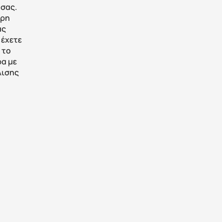
 σας.
ρη 
ς 
έχετε 
το 
α με 
ισης 