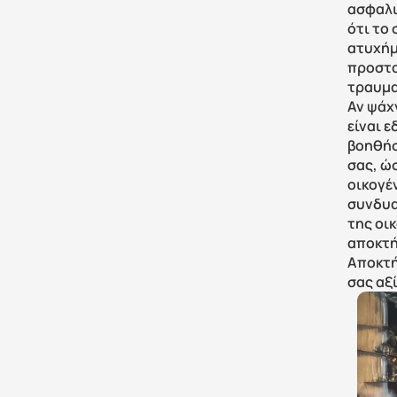
ασφαλι
ότι το
ατυχήμ
προστα
τραυμα
Αν ψάχ
είναι ε
βοηθήσ
σας, ώσ
οικογέ
συνδυα
της οικ
αποκτή
Αποκτή
σας αξί