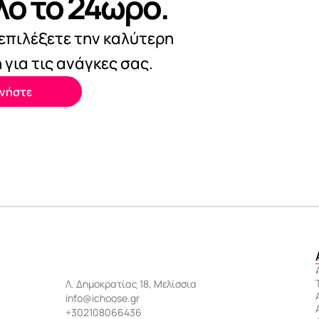
λο το 24ωρο.
πιλέξετε την καλύτερη 
για τις ανάγκες σας.
νήστε
Λ. Δημοκρατίας 18, Μελίσσια
info@ichoose.gr
+302108066436