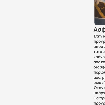
Ασφ
Στην 
προγρ
αποστ
τις ατ
χρόνο
σας κα
διασφ
περιου
μας, μ
σωστή
Όταν 
υπάρχ
Θα πρ
πρόγρ