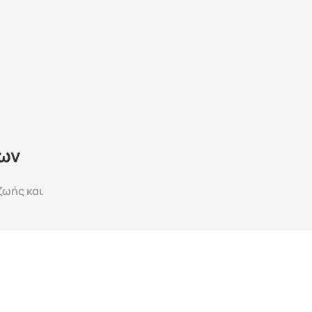
ων
ωής και 