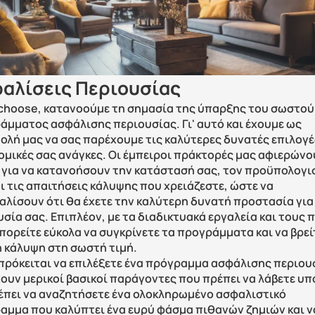
αλίσεις Περιουσίας
ichoose, κατανοούμε τη σημασία της ύπαρξης του σωστού 
άμματος ασφάλισης περιουσίας. Γι' αυτό και έχουμε ως 
ολή μας να σας παρέχουμε τις καλύτερες δυνατές επιλογές
ομικές σας ανάγκες. Οι έμπειροι πράκτορές μας αφιερώνου
 για να κατανοήσουν την κατάστασή σας, τον προϋπολογισ
ι τις απαιτήσεις κάλυψης που χρειάζεστε, ώστε να 
αλίσουν ότι θα έχετε την καλύτερη δυνατή προστασία για 
σία σας. Επιπλέον, με τα διαδικτυακά εργαλεία και τους 
πορείτε εύκολα να συγκρίνετε τα προγράμματα και να βρείτ
 κάλυψη στη σωστή τιμή. 
πρόκειται να επιλέξετε ένα πρόγραμμα ασφάλισης περιουσ
ουν μερικοί βασικοί παράγοντες που πρέπει να λάβετε υπό
έπει να αναζητήσετε ένα ολοκληρωμένο ασφαλιστικό 
αμμα που καλύπτει ένα ευρύ φάσμα πιθανών ζημιών και να