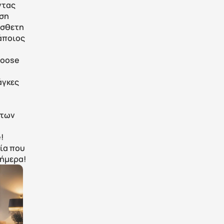
τας 
ση 
σθετη 
ποιος 
oose 
γκες 
των 
 
ία που 
σήμερα!