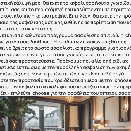
στική κάλυψή μας, θα έχετε το κεφάλι σας ήσυχο γνωρίζον
 σπίτι σας και το περιεχόμενό του καλύπτονται σε περίπτω
ατος, κλοπής ή καταστροφής. Επιπλέον, θα έχετε την πρό
σία της ασφάλισης αστικής ευθύνης σε περίπτωση που κά
τιστεί στο ακίνητό σας.
νετε για το καλύτερο πρόγραμμα ασφάλισης σπιτιού, η ich
δώ για να σας βοηθήσει. Η ομάδα των ειδικών μας θα σας 
ει να βρείτε το σωστό ασφαλιστικό πρόγραμμα για τις ανά
τε να έχετε την σιγουριά σας γνωρίζοντας ότι εσείς και η 
νειά σας προστατεύεστε. Παρέχουμε ποικιλία από ειδικές 
στικές εκπτώσεις με την παράλληλη ασφάλιση των οχημά
ογένειάς σας. Μην περιμένετε μέχρι να είναι πολύ αργά - 
στε την προστασία που χρειάζεστε σήμερα με την ichoose!
στε την ασφαλιστική κάλυψη που χρειάζεστε και την ηρεμ
ζει - επιλέξτε ichoose για την ασφάλεια του σπιτιού σας 