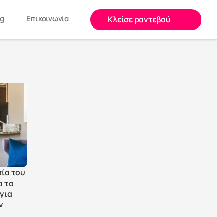
og
Επικοινωνία
Κλείσε ραντεβού
ία του 
 το 
για 
 
 