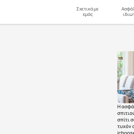
Σχετικά με 
Ασφάλ
εμάς
ιδιω
Η ασφά
σπιτιού
σπίτι 
τυχόν 
ichoos