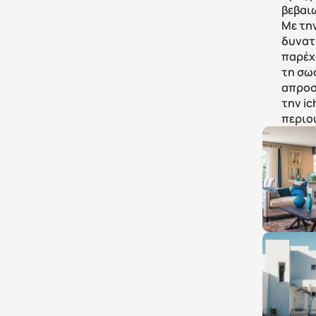
βεβαι
Με την
δυνατή
παρέχο
τη σω
απροσ
την i
περιου