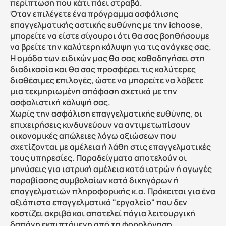
περίπτωση που κάτι πάει στραβά.
Όταν επιλέγετε ένα πρόγραμμα ασφάλισης 
επαγγελματικής αστικής ευθύνης με την ichoose, 
μπορείτε να είστε σίγουροι ότι θα σας βοηθήσουμε 
να βρείτε την καλύτερη κάλυψη για τις ανάγκες σας. 
Η ομάδα των ειδικών μας θα σας καθοδηγήσει στη 
διαδικασία και θα σας προσφέρει τις καλύτερες 
διαθέσιμες επιλογές, ώστε να μπορείτε να λάβετε 
μια τεκμηριωμένη απόφαση σχετικά με την 
ασφαλιστική κάλυψή σας.
Χωρίς την ασφάλιση επαγγελματικής ευθύνης, οι 
επιχειρήσεις κινδυνεύουν να αντιμετωπίσουν 
οικονομικές απώλειες λόγω αξιώσεων που 
σχετίζονται με αμέλεια ή λάθη στις επαγγελματικές 
τους υπηρεσίες. Παραδείγματα αποτελούν οι 
μηνύσεις για ιατρική αμέλεια κατά ιατρών ή αγωγές 
παραβίασης συμβολαίων κατά δικηγόρων ή 
επαγγελματιών πληροφορικής κ.α. Πρόκειται για ένα 
αξιόπιστο επαγγελματικό "εργαλείο" που δεν 
κοστίζει ακριβά και αποτελεί πάγια λειτουργική 
δαπάνη εκπιπτόμενη από τη φορολόγηση.