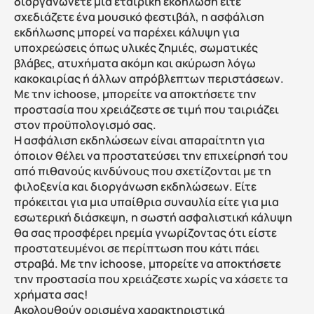
διοργανώνετε μια εταιρική εκδήλωση είτε 
σχεδιάζετε ένα μουσικό φεστιβάλ, η ασφάλιση 
εκδήλωσης μπορεί να παρέχει κάλυψη για 
υποχρεώσεις όπως υλικές ζημιές, σωματικές 
βλάβες, ατυχήματα ακόμη και ακύρωση λόγω 
κακοκαιρίας ή άλλων απρόβλεπτων περιστάσεων. 
Με την ichoose, μπορείτε να αποκτήσετε την 
προστασία που χρειάζεστε σε τιμή που ταιριάζει 
στον προϋπολογισμό σας.
Η ασφάλιση εκδηλώσεων είναι απαραίτητη για 
όποιον θέλει να προστατεύσει την επιχείρησή του 
από πιθανούς κινδύνους που σχετίζονται με τη 
φιλοξενία και διοργάνωση εκδηλώσεων. Είτε 
πρόκειται για μια υπαίθρια συναυλία είτε για μια 
εσωτερική διάσκεψη, η σωστή ασφαλιστική κάλυψη 
θα σας προσφέρει ηρεμία γνωρίζοντας ότι είστε 
προστατευμένοι σε περίπτωση που κάτι πάει 
στραβά. Με την ichoose, μπορείτε να αποκτήσετε 
την προστασία που χρειάζεστε χωρίς να χάσετε τα 
χρήματα σας!
Ακολουθούν ορισμένα χαρακτηριστικά 