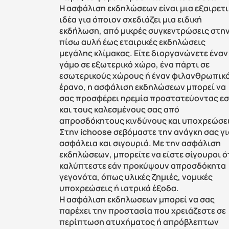
Η ασφάλιση εκδηλώσεων είναι μια εξαιρετι
ιδέα για όποιον σχεδιάζει μια ειδική 
εκδήλωση, από μικρές συγκεντρώσεις στην
πίσω αυλή έως εταιρικές εκδηλώσεις 
μεγάλης κλίμακας. Είτε διοργανώνετε έναν 
γάμο σε εξωτερικό χώρο, ένα πάρτι σε 
εσωτερικούς χώρους ή έναν φιλανθρωπικό
έρανο, η ασφάλιση εκδηλώσεων μπορεί να 
σας προσφέρει ηρεμία προστατεύοντας εσ
και τους καλεσμένους σας από 
απροσδόκητους κινδύνους και υποχρεώσει
Στην ichoose σεβόμαστε την ανάγκη σας γι
ασφάλεια και σιγουριά. Με την ασφάλιση 
εκδηλώσεων, μπορείτε να είστε σίγουροι ότ
καλύπτεστε εάν προκύψουν απροσδόκητα 
γεγονότα, όπως υλικές ζημιές, νομικές 
υποχρεώσεις ή ιατρικά έξοδα. 
Η ασφάλιση εκδηλωσεων μπορεί να σας 
παρέχει την προστασία που χρειάζεστε σε 
περίπτωση ατυχήματος ή απρόβλεπτων 