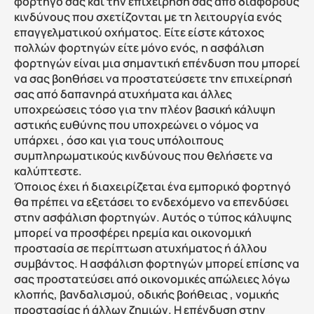
φορτηγό σας και την επιχείρησή σας από διάφορους 
κινδύνους που σχετίζονται με τη λειτουργία ενός 
επαγγελματικού οχήματος. Είτε είστε κάτοχος 
πολλών φορτηγών είτε μόνο ενός, η ασφάλιση 
φορτηγών είναι μια σημαντική επένδυση που μπορεί 
να σας βοηθήσει να προστατεύσετε την επιχείρησή 
σας από δαπανηρά ατυχήματα και άλλες 
υποχρεώσεις τόσο για την πλέον βασική κάλυψη 
αστικής ευθύνης που υποχρεώνει ο νόμος να 
υπάρχει , όσο και για τους υπόλοιπους 
συμπληρωματικούς κινδύνους που θελήσετε να 
καλύπτεστε.
Όποιος έχει ή διαχειρίζεται ένα εμπορικό φορτηγό 
θα πρέπει να εξετάσει το ενδεχόμενο να επενδύσει 
στην ασφάλιση φορτηγών. Αυτός ο τύπος κάλυψης 
μπορεί να προσφέρει ηρεμία και οικονομική 
προστασία σε περίπτωση ατυχήματος ή άλλου 
συμβάντος. Η ασφάλιση φορτηγών μπορεί επίσης να 
σας προστατεύσει από οικονομικές απώλειες λόγω 
κλοπής, βανδαλισμού, οδικής βοήθειας , νομικής 
προστασίας ή άλλων ζημιών. Η επένδυση στην 